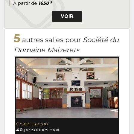
À partir de
1650
$
VOIR
5
autres salles pour
Société du
Domaine Maizerets
Chalet Lacroix
Chap
40
personnes max
32
p