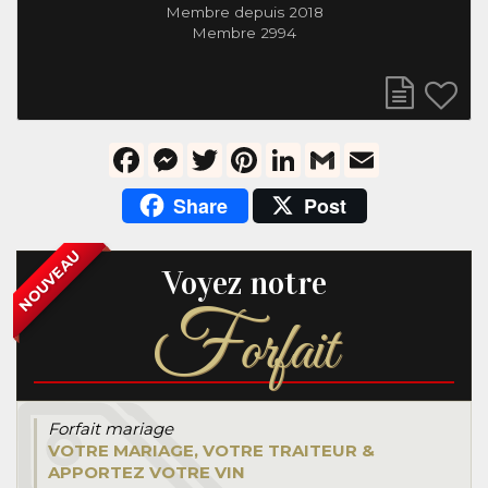
Membre depuis 2018
Membre 2994
Facebook
Messenger
Twitter
Pinterest
LinkedIn
Gmail
Email
Share
Post
NOUVEAU
Voyez notre
F
orfait
Forfait mariage
VOTRE MARIAGE, VOTRE TRAITEUR &
APPORTEZ VOTRE VIN