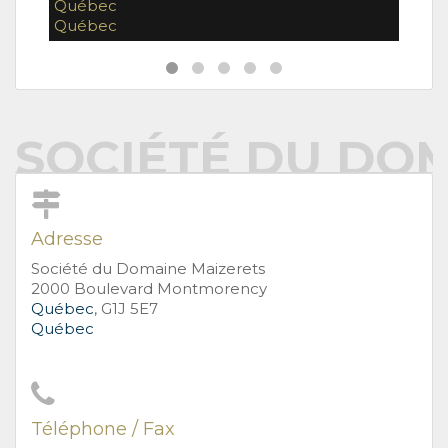
Québec
Qué
Québec
Qué
SOCIÉTÉ DU DO
Adresse
Société du Domaine Maizerets
2000 Boulevard Montmorency
Québec
, G1J 5E7
Québec
Téléphone / Fax