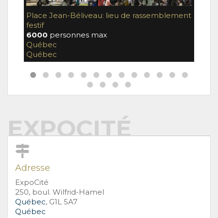
Place Jean-Béliveau: lieu de rassemblement
Salle
festif
35
pe
6000
personnes max
Qué
Québec
Qué
Québec
EXPOCITÉ
Adresse
ExpoCité
250, boul. Wilfrid-Hamel
Québec
, G1L 5A7
Québec