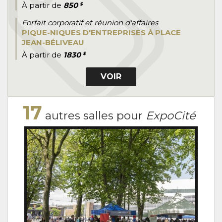
À partir de
850
$
Forfait corporatif et réunion d'affaires
PIQUE-NIQUES D'ENTREPRISES À PLACE
JEAN-BÉLIVEAU
À partir de
1830
$
VOIR
17
autres salles pour
ExpoCité