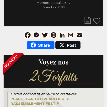
Membre depuis 2017
Membre 2183
Facebook
Messenger
Twitter
Pinterest
LinkedIn
Gmail
Email
Share
Post
NOUVEAU
Voyez nos
2
Forfaits
Forfait corporatif et réunion d'affaires
PLACE JEAN-BÉLIVEAU: LIEU DE
RASSEMBLEMENT FESTIF