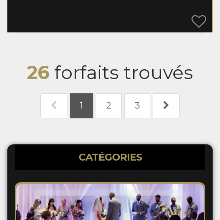
26
forfaits trouvés
1
2
3
CATÉGORIES