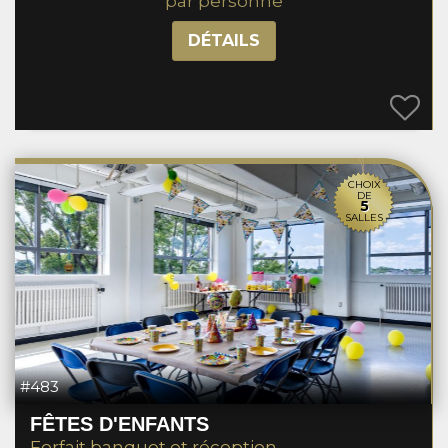
par personne
DÉTAILS
CHOIX
DE
5
SALLES
#483
FÊTES D'ENFANTS
Forfait banquet et réception