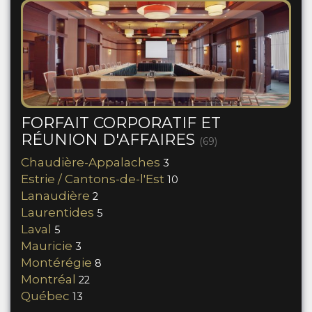
FORFAIT CORPORATIF ET
RÉUNION D'AFFAIRES
(69)
Chaudière-Appalaches
3
Estrie / Cantons-de-l'Est
10
Lanaudière
2
Laurentides
5
Laval
5
Mauricie
3
Montérégie
8
Montréal
22
Québec
13