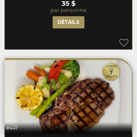
35 $
par personne
DÉTAILS
CHOIX
DE
7
SALLES
#447