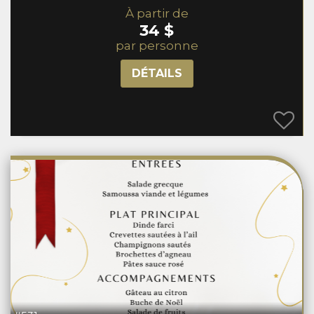
À partir de
34 $
par personne
DÉTAILS