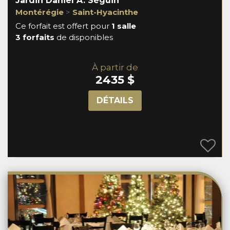
Jardin Daniel A. Séguin
Montérégie
>
Saint-Hyacinthe
Ce forfait est offert pour
1 salle
3 forfaits
de disponibles
À partir de
2435 $
DÉTAILS