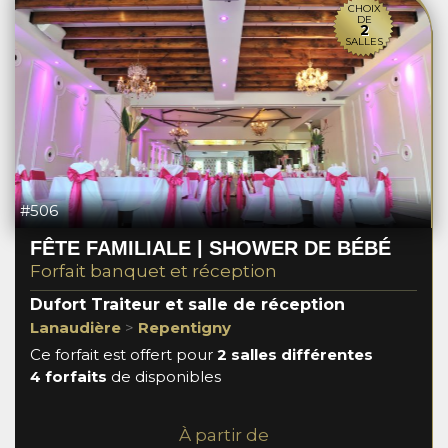
CHOIX
DE
2
SALLES
#506
FÊTE FAMILIALE | SHOWER DE BÉBÉ
Forfait banquet et réception
Dufort Traiteur et salle de réception
Lanaudière
>
Repentigny
Ce forfait est offert pour
2 salles différentes
4 forfaits
de disponibles
À partir de