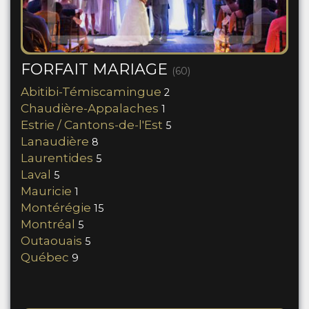
FORFAIT MARIAGE
(60)
Abitibi-Témiscamingue
2
Chaudière-Appalaches
1
Estrie / Cantons-de-l'Est
5
Lanaudière
8
Laurentides
5
Laval
5
Mauricie
1
Montérégie
15
Montréal
5
Outaouais
5
Québec
9