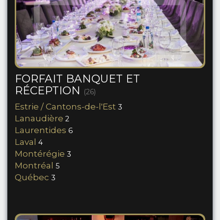
FORFAIT BANQUET ET
RÉCEPTION
(26)
Estrie / Cantons-de-l'Est
3
Lanaudière
2
Laurentides
6
Laval
4
Montérégie
3
Montréal
5
Québec
3