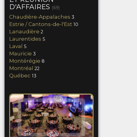
D'AFFAIRES
(69)
Chaudière-Appalaches
3
Estrie / Cantons-de-l'Est
10
Lanaudière
2
Laurentides
5
Laval
5
Mauricie
3
Montérégie
8
Montréal
22
Québec
13