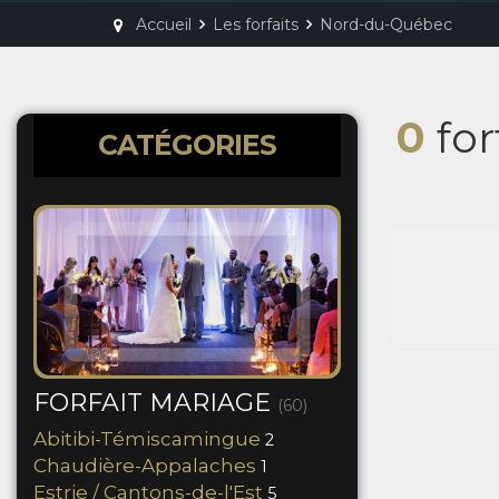
Accueil
Les forfaits
Nord-du-Québec
0
for
CATÉGORIES
FORFAIT MARIAGE
(60)
Abitibi-Témiscamingue
2
Chaudière-Appalaches
1
Estrie / Cantons-de-l'Est
5