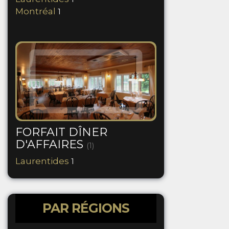
Montréal
1
FORFAIT DÎNER
D'AFFAIRES
(1)
Laurentides
1
PAR RÉGIONS