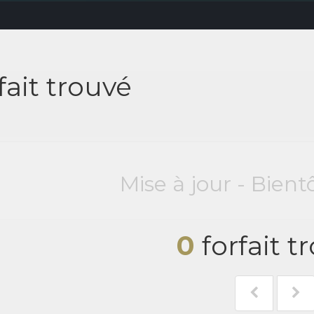
fait trouvé
Mise à jour - Bient
0
forfait t