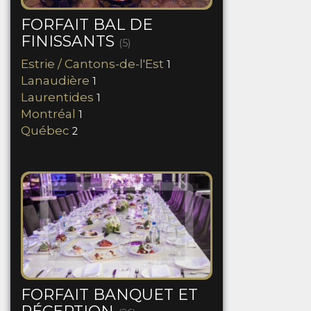
FORFAIT BAL DE
FINISSANTS
(5)
Estrie / Cantons-de-l'Est
1
Lanaudière
1
Laurentides
1
Montréal
1
Québec
2
FORFAIT BANQUET ET