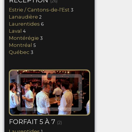
RÉCEPTION
(26)
Estrie / Cantons-de-l'Est
3
Lanaudière
2
Laurentides
6
Laval
4
Montérégie
3
Montréal
5
Québec
3
FORFAIT 5 À 7
(2)
Laurentides
1