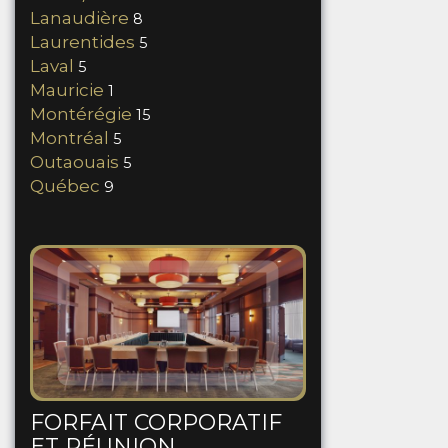
Lanaudière
8
Laurentides
5
Laval
5
Mauricie
1
Montérégie
15
Montréal
5
Outaouais
5
Québec
9
FORFAIT CORPORATIF
ET RÉUNION