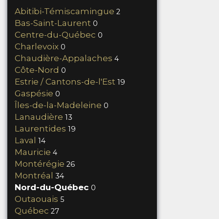
Abitibi-Témiscamingue
2
Bas-Saint-Laurent
0
Centre-du-Québec
0
Charlevoix
0
Chaudière-Appalaches
4
Côte-Nord
0
Estrie / Cantons-de-l'Est
19
Gaspésie
0
Îles-de-la-Madeleine
0
Lanaudière
13
Laurentides
19
Laval
14
Mauricie
4
Montérégie
26
Montréal
34
Nord-du-Québec
0
Outaouais
5
Québec
27