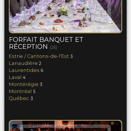
FORFAIT BANQUET ET
RÉCEPTION
(26)
Estrie / Cantons-de-l'Est
3
Lanaudière
2
Laurentides
6
Laval
4
Montérégie
3
Montréal
5
Québec
3