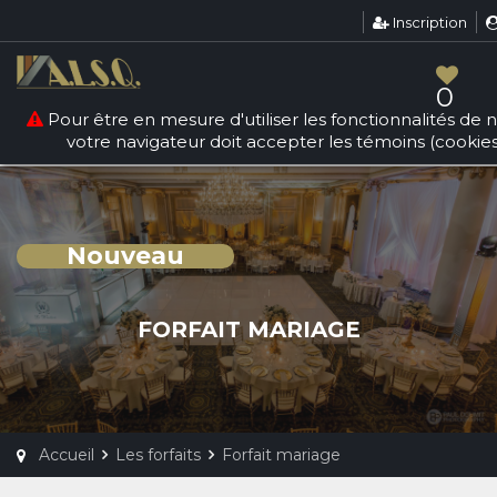
Inscription
Warning
: count(): Parameter must be an array or an object
that implements Countable in
/srv/users/sallesquebec/apps/sallesdereception/public/
0
forfaits.php
on line
84
Pour être en mesure d'utiliser les fonctionnalités de no
votre navigateur doit accepter les témoins (cookies
Nouveau
FORFAIT MARIAGE
Accueil
Les forfaits
Forfait mariage