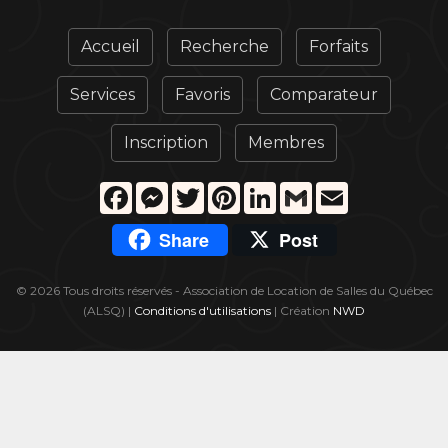
Accueil
Recherche
Forfaits
Services
Favoris
Comparateur
Inscription
Membres
Facebook
Messenger
Twitter
Pinterest
LinkedIn
Gmail
Email
Share
Post
© 2026 Tous droits réservés - Association de Location de Salles du Québec
(ALSQ) |
Conditions d'utilisations
| Création
NWD