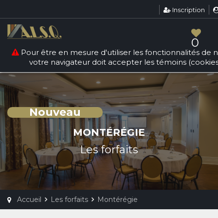
Inscription
Warning
: count(): Parameter must be an array or an object
that implements Countable in
/srv/users/sallesquebec/apps/sallesdereception/public/
0
forfaits.php
on line
84
Pour être en mesure d'utiliser les fonctionnalités de no
votre navigateur doit accepter les témoins (cookies
Nouveau
MONTÉRÉGIE
Les forfaits
Accueil
Les forfaits
Montérégie