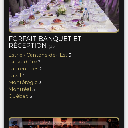
FORFAIT BANQUET ET
RÉCEPTION
(26)
Estrie / Cantons-de-l'Est
3
Lanaudière
2
Laurentides
6
Laval
4
Montérégie
3
Montréal
5
Québec
3