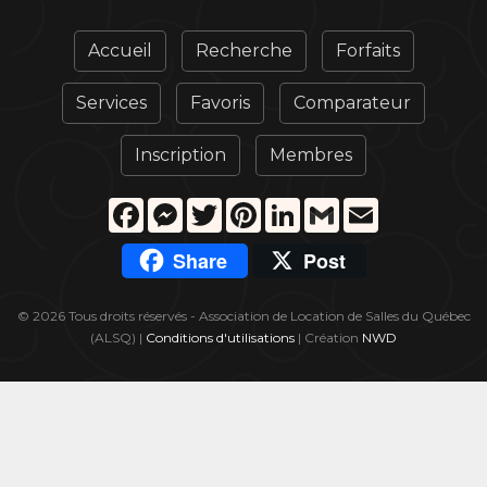
Accueil
Recherche
Forfaits
Services
Favoris
Comparateur
Inscription
Membres
Facebook
Messenger
Twitter
Pinterest
LinkedIn
Gmail
Email
Share
Post
© 2026 Tous droits réservés - Association de Location de Salles du Québec
(ALSQ) |
Conditions d'utilisations
| Création
NWD