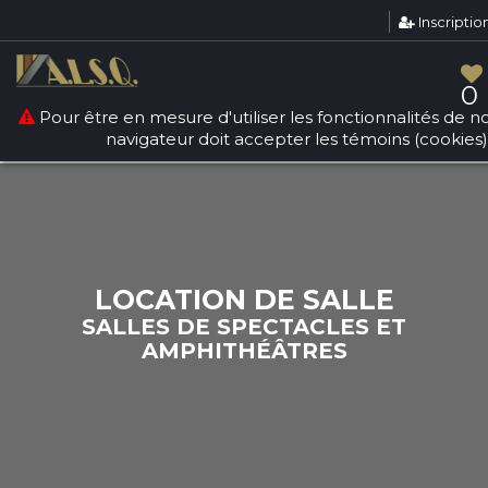
Inscriptio
Warning
: count(): Parameter must be an array or an object
that implements Countable in
/srv/users/sallesquebec/apps/sallesdereception/public
0
on line
268
Pour être en mesure d'utiliser les fonctionnalités de not
navigateur doit accepter les témoins (cookies)
LOCATION DE SALLE
SALLES DE SPECTACLES ET
AMPHITHÉÂTRES