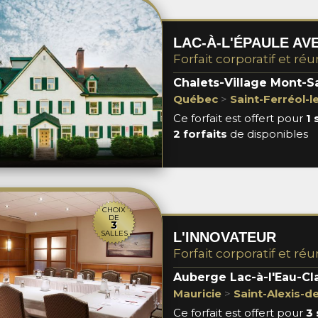
LAC-À-L'ÉPAULE A
Forfait corporatif et réu
Chalets-Village Mont-S
Québec
>
Saint-Ferréol-l
Ce forfait est offert pour
1 
2 forfaits
de disponibles
CHOIX
DE
3
SALLES
L'INNOVATEUR
Forfait corporatif et réu
Auberge Lac-à-l'Eau-Cl
Mauricie
>
Saint-Alexis-d
Ce forfait est offert pour
3 