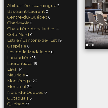
Abitibi-Témiscamingue
2
Bas-Saint-Laurent
0
Centre-du-Québec
0
Charlevoix
0
Chaudière-Appalaches
4
Côte-Nord
0
Estrie / Cantons-de-l'Est
19
#281
Gaspésie
0
Îles-de-la-Madeleine
0
Lanaudière
13
Laurentides
19
Laval
14
Mauricie
4
Montérégie
26
Montréal
34
Nord-du-Québec
0
Outaouais
5
Québec
27