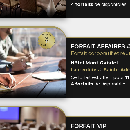
4 forfaits
de disponibles
CHOIX
DE
11
SALLES
FORFAIT AFFAIRES #
Forfait corporatif et réu
Hôtel Mont Gabriel
Laurentides
>
Sainte-Adè
Ce forfait est offert pour
11
4 forfaits
de disponibles
FORFAIT VIP