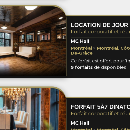
LOCATION DE JOUR 
Forfait corporatif et réu
MC Hall
Montréal
>
Montréal, Cô
De-Grâce
Ce forfait est offert pour
1 
9 forfaits
de disponibles
FORFAIT 5À7 DINAT
Forfait corporatif et réu
MC Hall
Montréal
>
Montréal, Cô