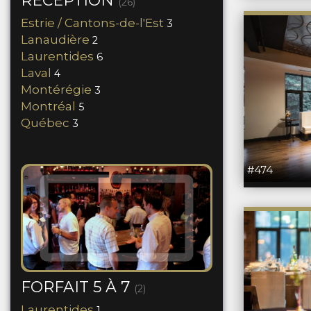
RÉCEPTION
(26)
Estrie / Cantons-de-l'Est
3
Lanaudière
2
Laurentides
6
Laval
4
Montérégie
3
Montréal
5
Québec
3
#474
FORFAIT 5 À 7
(2)
Laurentides
1