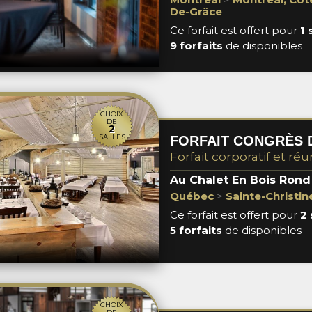
De-Grâce
Ce forfait est offert pour
1 
9 forfaits
de disponibles
CHOIX
DE
2
SALLES
FORFAIT CONGRÈS D
Forfait corporatif et réu
Au Chalet En Bois Rond
Québec
>
Sainte-Christi
Ce forfait est offert pour
2 
5 forfaits
de disponibles
CHOIX