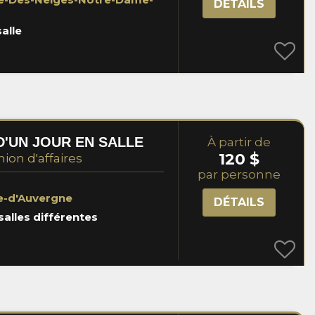
DÉTAILS
salle
'UN JOUR EN SALLE
À partir de
120 $
nion d'affaires
par personne
ne-d'Auvergne
DÉTAILS
salles différentes