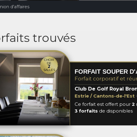
nion d'affaires
rfaits trouvés
CHOIX
DE
2
SALLES
FORFAIT SOUPER D'
Forfait corporatif et réu
Club De Golf Royal Br
Estrie / Cantons-de-l'Est
Ce forfait est offert pour
2 
3 forfaits
de disponibles