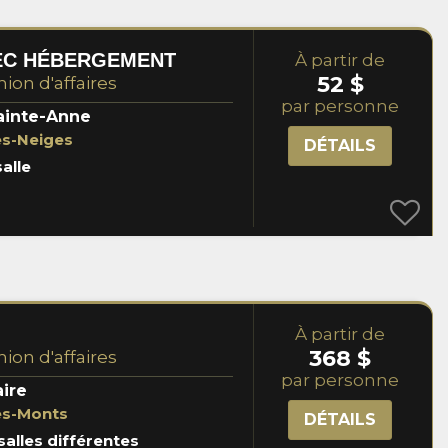
VEC HÉBERGEMENT
À partir de
52 $
nion d'affaires
par personne
ainte-Anne
es-Neiges
DÉTAILS
salle
À partir de
368 $
nion d'affaires
par personne
aire
es-Monts
DÉTAILS
salles différentes