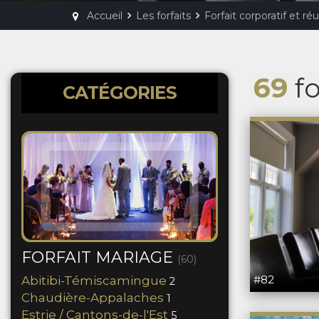
Accueil
Les forfaits
Forfait corporatif et réu
69
fo
CATÉGORIES
FORFAIT MARIAGE
(60)
#82
Abitibi-Témiscamingue
2
Chaudière-Appalaches
1
Estrie / Cantons-de-l'Est
5