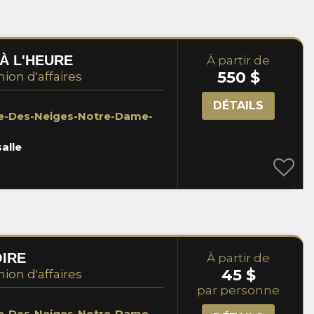
À L'HEURE
À partir de
550 $
nion d'affaires
DÉTAILS
te-Des-Neiges-Notre-Dame-
salle
OIRE
À partir de
45 $
nion d'affaires
par personne
te-Des-Neiges-Notre-Dame-