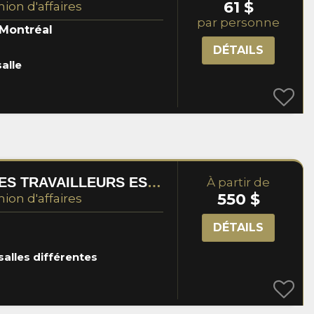
61 $
nion d'affaires
par personne
 Montréal
DÉTAILS
salle
FORMATION POUR LES TRAVAILLEURS ESSENTIELS -20%
À partir de
550 $
nion d'affaires
DÉTAILS
salles différentes