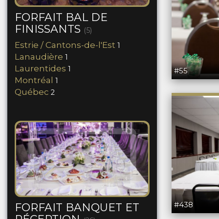
FORFAIT BAL DE
FINISSANTS
(5)
Estrie / Cantons-de-l'Est
1
Lanaudière
1
Laurentides
1
#55
Montréal
1
Québec
2
#438
FORFAIT BANQUET ET