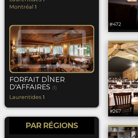
Montréal
1
#472
FORFAIT DÎNER
D'AFFAIRES
(1)
Laurentides
1
#267
PAR RÉGIONS