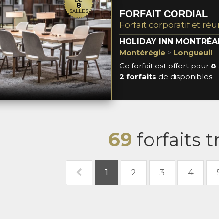
DE
8
SALLES
FORFAIT CORDIAL
Forfait corporatif et réu
HOLIDAY INN MONTRÉA
Montérégie
>
Longueuil
Ce forfait est offert pour
8 
2 forfaits
de disponibles
69
forfaits 
1
2
3
4