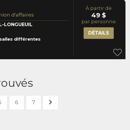
À partir de
49 $
nion d'affaires
par personne
L-LONGUEUIL
DÉTAILS
salles différentes
trouvés
5
6
7