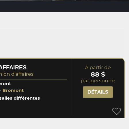
AFFAIRES
À partir de
88 $
nion d'affaires
par personne
omont
>
Bromont
DÉTAILS
salles différentes