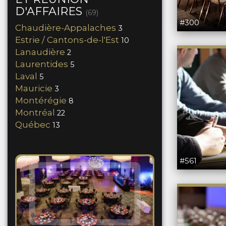
D'AFFAIRES
(69)
#300
Chaudière-Appalaches
3
Estrie / Cantons-de-l'Est
10
Lanaudière
2
Laurentides
5
Laval
5
Mauricie
3
Montérégie
8
Montréal
22
Québec
13
#561