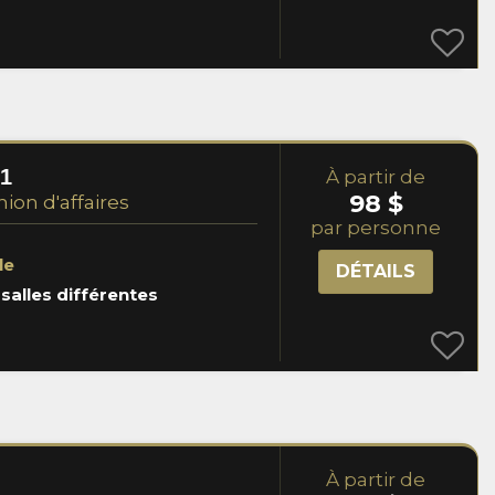
1
À partir de
98 $
nion d'affaires
par personne
le
DÉTAILS
 salles différentes
À partir de