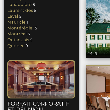
Lanaudière
8
Laurentides
5
Laval
5
Mauricie
1
Montérégie
15
Montréal
5
Outaouais
5
Québec
9
#449
FORFAIT CORPORATIF
ET RÉUNION