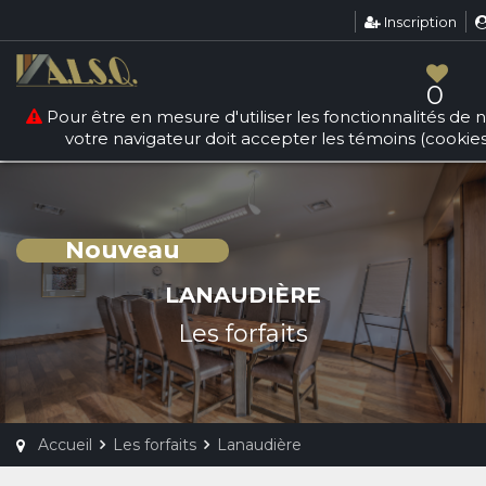
Inscription
Warning
: count(): Parameter must be an array or an object
that implements Countable in
/srv/users/sallesquebec/apps/sallesdereception/public/
0
forfaits.php
on line
84
Pour être en mesure d'utiliser les fonctionnalités de no
votre navigateur doit accepter les témoins (cookies
Nouveau
LANAUDIÈRE
Les forfaits
Accueil
Les forfaits
Lanaudière