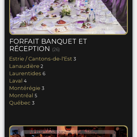
FORFAIT BANQUET ET
RÉCEPTION
(26)
Estrie / Cantons-de-l'Est
3
Lanaudière
2
Laurentides
6
Laval
4
Montérégie
3
Montréal
5
Québec
3