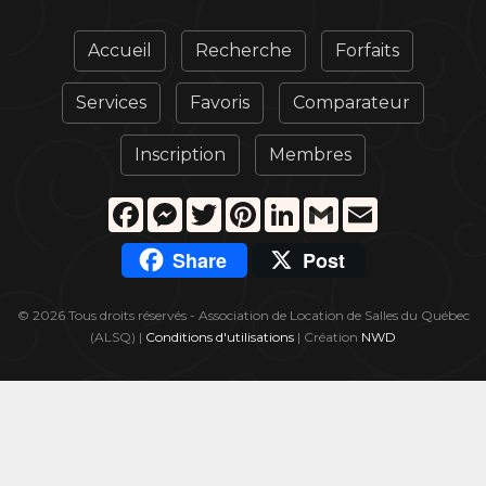
Accueil
Recherche
Forfaits
Services
Favoris
Comparateur
Inscription
Membres
Facebook
Messenger
Twitter
Pinterest
LinkedIn
Gmail
Email
Share
Post
© 2026 Tous droits réservés - Association de Location de Salles du Québec
(ALSQ) |
Conditions d'utilisations
| Création
NWD