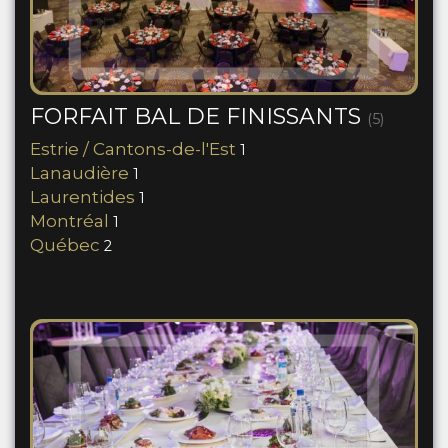
FORFAIT BAL DE FINISSANTS
(5)
Estrie / Cantons-de-l'Est
1
Lanaudière
1
Laurentides
1
Montréal
1
Québec
2