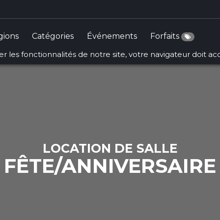
ct that implements Countable in
/srv/users/sallesquebec/a
gions
Catégories
Événements
Forfaits
r les fonctionnalités de notre site, votre navigateur doit a
LOCATION DE SALLE
FÊTE/ANNIVERSAIRE