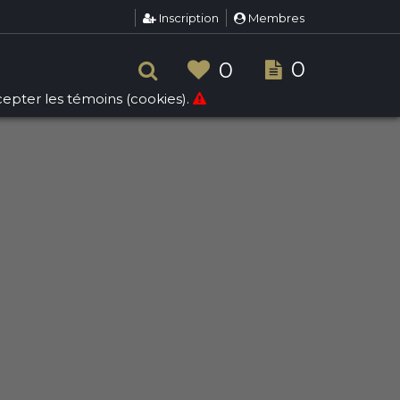
Inscription
Membres
pps/sallesdereception/public/inc/search.php
on line
268
0
0
ccepter les témoins (cookies).